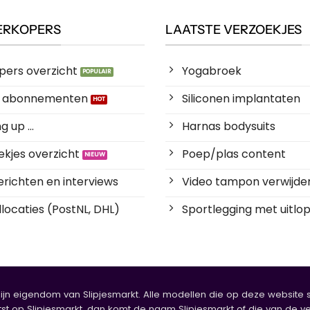
ERKOPERS
LAATSTE VERZOEKJES
pers overzicht
Yogabroek
es abonnementen
Siliconen implantaten
 up ...
Harnas bodysuits
kjes overzicht
Poep/plas content
richten en interviews
Video tampon verwijde
locaties (PostNL, DHL)
Sportlegging met uitlop
zijn eigendom van Slipjesmarkt. Alle modellen die op deze website sta
tst op Slipjesmarkt, dan komt de naam Slipjesmarkt of die van de ve