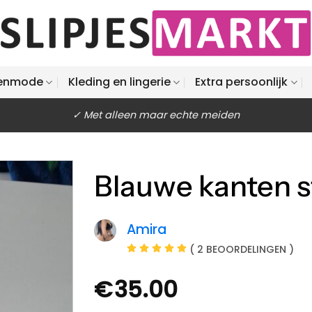
enmode
Kleding en lingerie
Extra persoonlijk
✓ Met alleen maar echte meiden
Blauwe kanten s
Amira
( 2 BEOORDELINGEN )
€
35.00