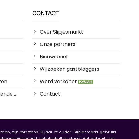
CONTACT
Over Slipjesmarkt
Onze partners
Nieuwsbrief
Wij zoeken gastbloggers
ren
Word verkoper
ende ...
Contact
an, zijn minstens 18 jaar of ouder. Slipjesmarkt gebruikt
rkoper niet op je bankafschrift te staan. Het gebruik van