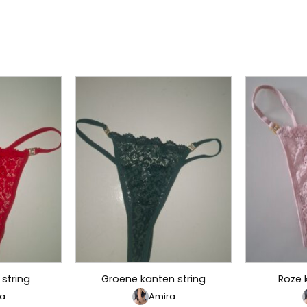
string
Groene kanten string
Roze 
a
Amira