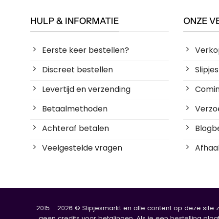
HULP & INFORMATIE
ONZE V
Eerste keer bestellen?
Verko
Discreet bestellen
Slipj
Levertijd en verzending
Coming
Betaalmethoden
Verzoe
Achteraf betalen
Blogbe
Veelgestelde vragen
Afhaal
2015 - 2026 © Slipjesmarkt en alle content op deze site 
geen credits voor betalingen. Als je een bestelling plaa