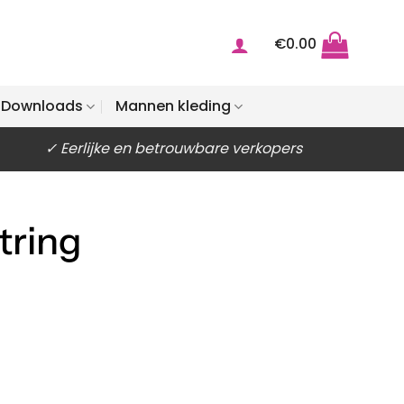
€
0.00
Downloads
Mannen kleding
✓ Eerlijke en betrouwbare verkopers
tring