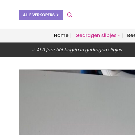
Ga
naar
ALLE VERKOPERS
inhoud
Home
Gedragen slipjes
Be
✓ Al 11 jaar hét begrip in gedragen slipjes