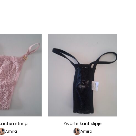
kanten string
Zwarte kant slipje
Amira
Amira