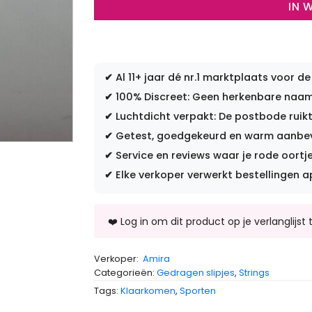
IN 
✔
Al 11+ jaar dé nr.1 marktplaats voor de
✔
100% Discreet: Geen herkenbare naam 
✔
Luchtdicht verpakt: De postbode ruikt
✔
Getest, goedgekeurd en warm aanbevo
✔
Service en reviews waar je rode oortje
✔
Elke verkoper verwerkt bestellingen a
Verkoper:
Amira
Categorieën:
Gedragen slipjes
,
Strings
Tags:
Klaarkomen
,
Sporten